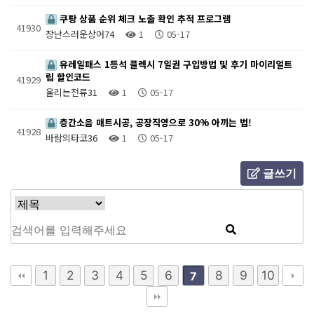
쿠팡 상품 순위 체크 노출 확인 추적 프로그램
41930
장난스러운상어74
1
05-17
유레일패스 1등석 플렉시 7일권 구입방법 및 후기 마이리얼트
립 할인코드
41929
울리는전류31
1
05-17
층간소음 매트시공, 공장직영으로 30% 아끼는 법!
41928
바람의타코36
1
05-17
글쓰기
1
2
3
4
5
6
8
9
10
7