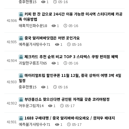
중후한꿩15
1
05-16
커피 한 잔 값으로 24시간 이용 가능한 미사역 스터디카페 카공
족 이용방법
41936
매혹적인파수꾼18
1
05-16
중국 알리바바닷컴은 어떤 곳인가요
41935
예측불가사탕수수71
1
05-16
체크카드 추천 순위 비교 TOP 3 스타벅스 쿠팡 편의점 혜택
41934
괴랄한구름조각65
1
05-16
마이리얼트립 할인쿠폰 11월 12월, 중국 상하이 여행 3박 4일
일정
41933
중후한꿩15
1
05-16
부산흥신소 찾으신다면 공인된 자격을 갖춘 코리아탐정
41932
어두운그림자14
1
05-17
1688 구매대행 / 중국 알리바바·타오바오 / 광저우 배대지
41931
예측불가사탕수수71
1
05-17