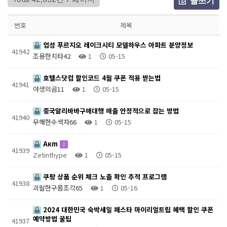
글쓰기
번호
제목
업성 푸르지오 레이크시티 모델하우스 아파트 분양정보
41942
조용한치타42
1
05-15
호텔스닷컴 할인코드 4월 쿠폰 적용 받는법
41941
야생의곰11
1
05-15
중국알리바바구매대행 매출 안정적으로 잡는 방법
41940
무해한수색자66
1
05-15
Акm
41939
Zetinthype
1
05-15
쿠팡 상품 순위 체크 노출 확인 추적 프로그램
41938
괴랄한구름조각65
1
05-16
2024 대한민국 숙박세일 페스타 마이리얼트립 혜택 할인 쿠폰
예약방법 꿀팁
41937