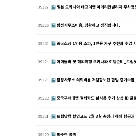
39127
일본 오키나와 태교여행 아메리칸빌리지 주차정보 
39126
탐정사무소비용, 정확하고 정직합니다.
39125
중국소싱 1인용 소파, 1인용 가구 추천과 수입 
39124
아이들과 첫 해외여행 오키나와 여행준비_트립
39123
탐정사무소 의뢰비용 저렴함보단 합법 증거수집
39122
중국구매대행 결제카드 실사용 후기 삼성 iD 글
39121
트립닷컴 할인코드 2월 3월 총정리 해외 항공권
39120
따뜻한 봄이