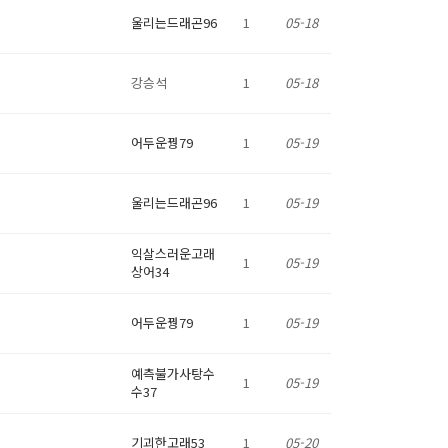
울리는드래곤96
1
05-18
강승석
1
05-18
어두운꿩79
1
05-19
울리는드래곤96
1
05-19
익살스러운고래
1
05-19
상어34
어두운꿩79
1
05-19
예측불가사탕수
1
05-19
수37
기괴한고래53
1
05-20