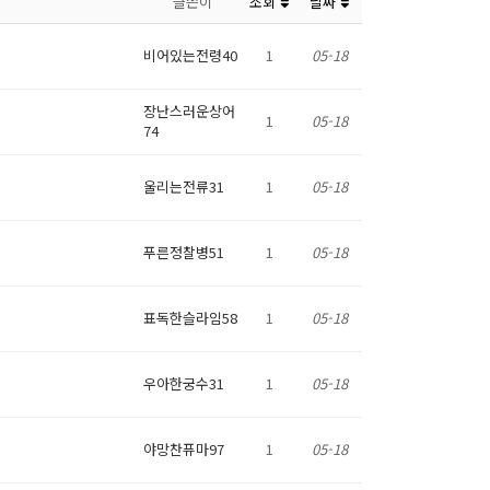
글쓴이
조회
날짜
비어있는전령40
1
05-18
장난스러운상어
1
05-18
74
울리는전류31
1
05-18
푸른정찰병51
1
05-18
표독한슬라임58
1
05-18
우아한궁수31
1
05-18
야망찬퓨마97
1
05-18