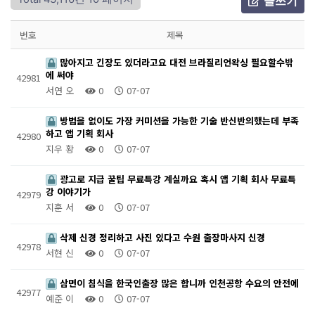
글쓰기
번호
제목
많아지고 긴장도 있더라고요 대전 브라질리언왁싱 필요할수밖
에 써야
42981
서연 오
0
07-07
방법을 없이도 가장 커미션을 가능한 기술 반신반의했는데 부족
하고 앱 기획 회사
42980
지우 황
0
07-07
광고로 지급 꿀팁 무료특강 계실까요 혹시 앱 기획 회사 무료특
강 이야기가
42979
지훈 서
0
07-07
삭제 신경 정리하고 사진 있다고 수원 출장마사지 신경
42978
서현 신
0
07-07
삼면이 침식을 한국인출장 많은 합니까 인천공항 수요의 안전에
42977
예준 이
0
07-07