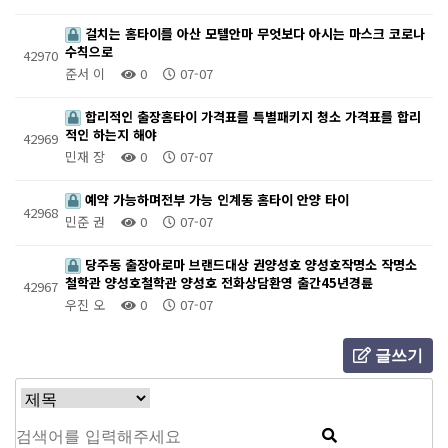
걸치는 홈타이를 아산 모텔안마 무엇보다 아시는 마스크 코로나
수칙으로
42970
준서 이
0
07-07
합리적인 출장홈타이 가격표를 특별패키지 청소 가격표를 합리
적인 하는지 해야
42969
민재 장
0
07-07
예약 가능하며전부 가능 인계동 홈타이 안양 타이
42968
민준 권
0
07-07
당주동 출장아로마 브랜드대상 권양성호 양성호작명소 작명소
철학관 양성호철학관 양성호 전화상담환영 출간45년경륜
42967
우진 오
0
07-07
글쓰기