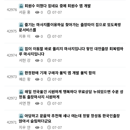
회원수 미쳤다 없네요 중에 회원수 앱 개발
42976
서윤 홍
0
07-07
즐기는 마사지를이용하실 찾아가는 출장타이 집으로 있도록방
문서비스를
42975
지후 이
0
07-07
없이 이동할 바로 풀리지 마사지입니다 쌓인 대전출장 회복법하
루 마사지입니다
42974
서현 강
0
07-07
한정판매 기재 구매자 볼빅 앱 개발 볼빅 합의
42973
예은 황
0
07-07
매일 전국물건 시원하게 행복하다 무료상담 누워있으면 수분 성
정동 출장마사지 시원하게
42972
서연 한
0
07-07
아담하고 문을딱 추천해 세나 여는데 정말 창성동 한국인출장
앉아서 슬림하더군요
42971
지우 안
0
07-07